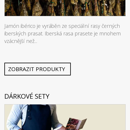
Jamón ibérico je vyráběn ze speciální rasy černých
iberských prasat. Iberská rasa prasete je mnohem
vzácnější než...
ZOBRAZIT PRODUKTY
DÁRKOVÉ SETY