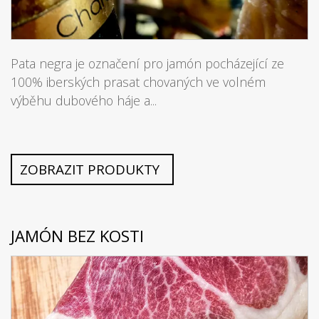
Pata negra je označení pro jamón pocházející ze
100% iberských prasat chovaných ve volném
výběhu dubového háje a...
ZOBRAZIT PRODUKTY
JAMÓN BEZ KOSTI