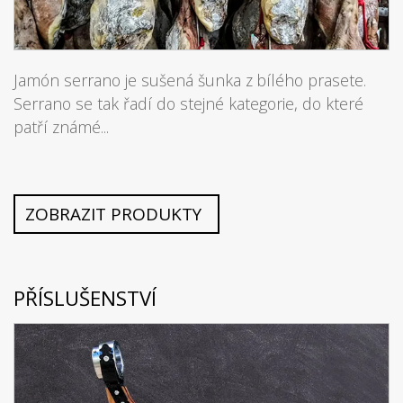
Jamón serrano je sušená šunka z bílého prasete.
Serrano se tak řadí do stejné kategorie, do které
patří známé...
ZOBRAZIT PRODUKTY
PŘÍSLUŠENSTVÍ