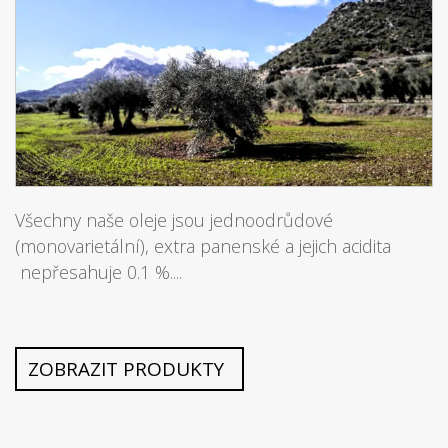
Všechny naše oleje jsou jednoodrůdové
(monovarietální), extra panenské a jejich acidita
nepřesahuje 0.1 %....
ZOBRAZIT PRODUKTY