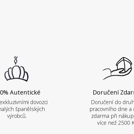
0% Autentické
Doručení Zda
exkluzivními dovozci
Doručení do dru
alých španělských
pracovního dne a 
výrobců.
zdarma při nákup
více než 2500 