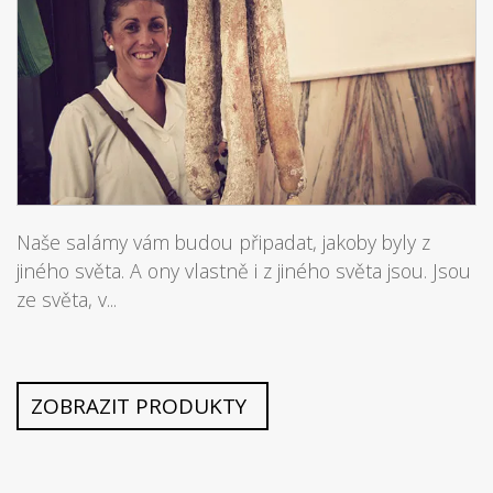
Naše salámy vám budou připadat, jakoby byly z
jiného světa. A ony vlastně i z jiného světa jsou. Jsou
ze světa, v...
ZOBRAZIT PRODUKTY