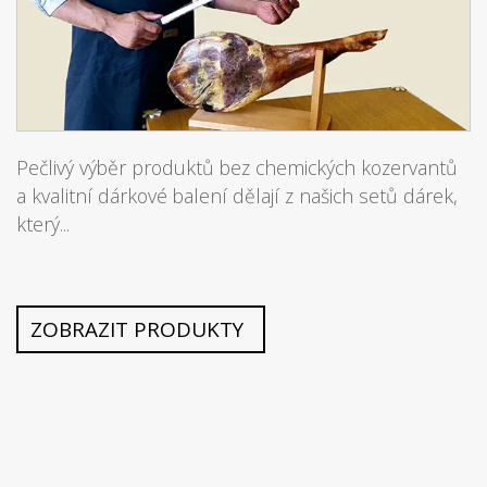
Pečlivý výběr produktů bez chemických kozervantů
a kvalitní dárkové balení dělají z našich setů dárek,
který...
ZOBRAZIT PRODUKTY