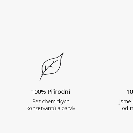
100% Přírodní
10
Bez chemických
Jsme 
konzervantů a barviv
od m