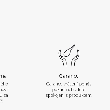
rma
Garance
hého
Garance vrácení peněz
navíc
pokud nebudete
u za
spokojeni s produktem.
Kč