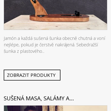
Jamón a každá sušená šunka obecně chutná a voní
nejlépe, pokud je čerstvě nakrájená. Sebedražší
šunka z plastového...
ZOBRAZIT PRODUKTY
SUŠENÁ MASA, SALÁMY A...