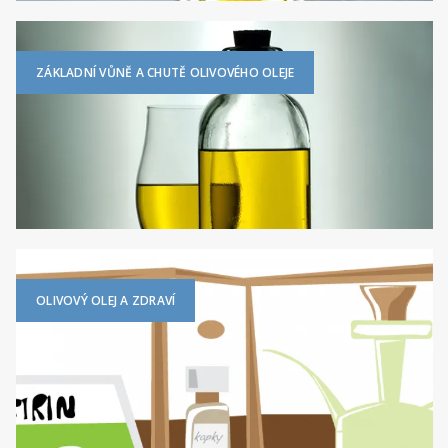
ZÁKLADNÍ VŮNĚ A CHUTĚ OLIVOVÉHO OLEJE
OLIVOVÝ OLEJ A ZDRAVÍ