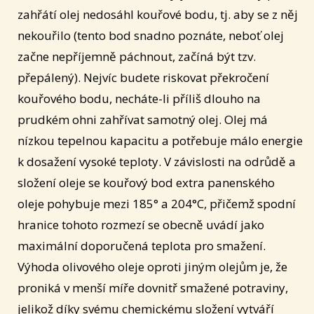
zahřátí olej nedosáhl kouřové bodu, tj. aby se z něj
nekouřilo (tento bod snadno poznáte, neboť olej
začne nepříjemně páchnout, začíná být tzv.
přepálený). Nejvíc budete riskovat překročení
kouřového bodu, necháte-li příliš dlouho na
prudkém ohni zahřívat samotný olej. Olej má
nízkou tepelnou kapacitu a potřebuje málo energie
k dosažení vysoké teploty. V závislosti na odrůdě a
složení oleje se kouřový bod extra panenského
oleje pohybuje mezi 185° a 204°C, přičemž spodní
hranice tohoto rozmezí se obecně uvádí jako
maximální doporučená teplota pro smažení.
Výhoda olivového oleje oproti jiným olejům je, že
proniká v menší míře dovnitř smažené potraviny,
jelikož díky svému chemickému složení vytváří