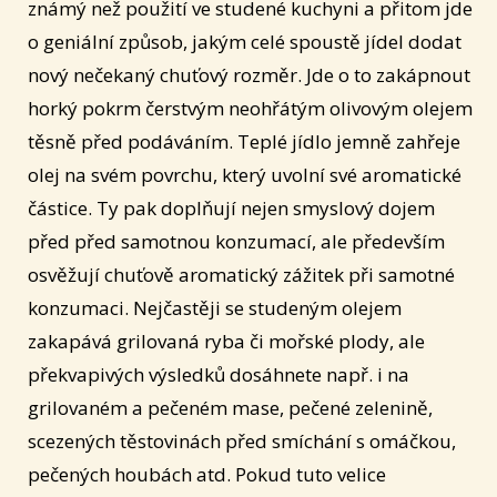
známý než použití ve studené kuchyni a přitom jde
o geniální způsob, jakým celé spoustě jídel dodat
nový nečekaný chuťový rozměr. Jde o to zakápnout
horký pokrm čerstvým neohřátým olivovým olejem
těsně před podáváním. Teplé jídlo jemně zahřeje
olej na svém povrchu, který uvolní své aromatické
částice. Ty pak doplňují nejen smyslový dojem
před před samotnou konzumací, ale především
osvěžují chuťově aromatický zážitek při samotné
konzumaci. Nejčastěji se studeným olejem
zakapává grilovaná ryba či mořské plody, ale
překvapivých výsledků dosáhnete např. i na
grilovaném a pečeném mase, pečené zelenině,
scezených těstovinách před smíchání s omáčkou,
pečených houbách atd. Pokud tuto velice