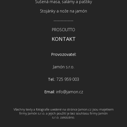
Sušená masa, salámy a paštiky
Stojánky a nože na jamón
--------------
PROSCIUTTO
KONTAKT
Provozovatel:
Jamón s.r.o.
Tel.
: 725 959 003
Email
: info@jamon.cz
Všechny texty a fotografie uvedené na stránce Jamon.cz jsou majetkem
firmy Jamón s.r.o. a jejich použití je bez souhlasu firmy Jamón
s.r.o. zakázáno.