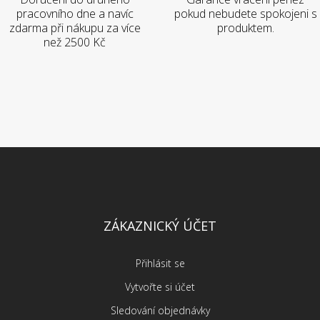
pracovního dne a navíc
pokud nebudete spokojeni s
zdarma při nákupu za více
produktem.
než 2500 Kč
ZÁKAZNICKÝ ÚČET
Přihlásit se
Vytvořte si účet
Sledování objednávky