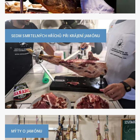
SEDM SMRTELNÝCH HŘÍCHŮ PŘI KRÁJENÍ JAMÓNU
MÝTY O JAMÓNU