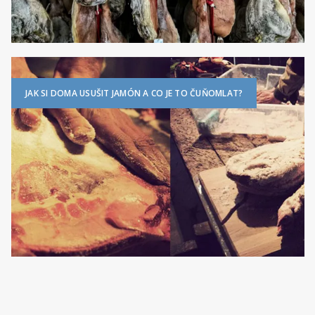
JAK SI DOMA USUŠIT JAMÓN A CO JE TO ČUŇOMLAT?