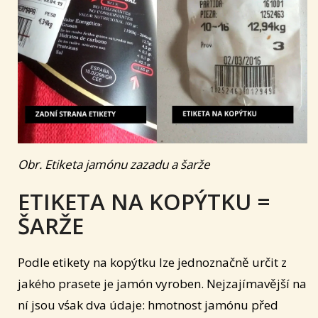
Obr. Etiketa jamónu zazadu a šarže
ETIKETA NA KOPÝTKU =
ŠARŽE
Podle etikety na kopýtku lze jednoznačně určit z
jakého prasete je jamón vyroben. Nejzajímavější na
ní jsou vśak dva údaje: hmotnost jamónu před