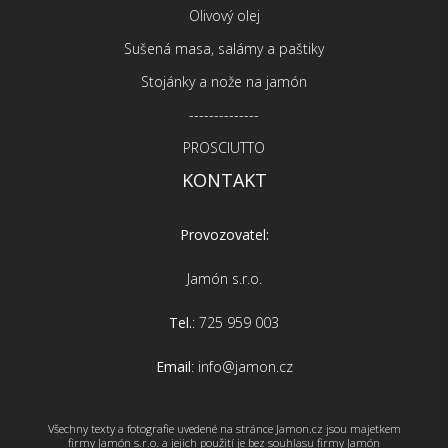
Olivový olej
Sušená masa, salámy a paštiky
Stojánky a nože na jamón
--------------
PROSCIUTTO
KONTAKT
Provozovatel:
Jamón s.r.o.
Tel.
: 725 959 003
Email
: info@jamon.cz
Všechny texty a fotografie uvedené na stránce Jamon.cz jsou majetkem
firmy Jamón s.r.o. a jejich použití je bez souhlasu firmy Jamón