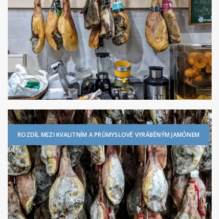
ROZDÍL MEZI KVALITNÍM A PRŮMYSLOVĚ VYRÁBĚNÝM JAMÓNEM