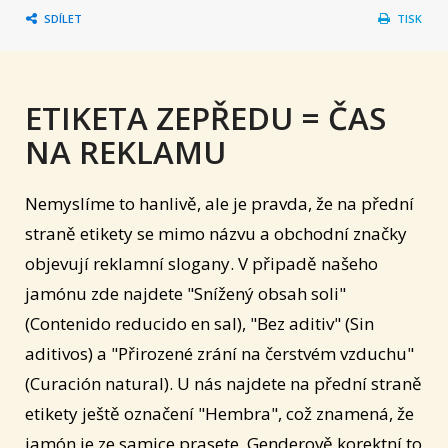
SDÍLET
TISK
ETIKETA ZEPŘEDU = ČAS
NA REKLAMU
Nemyslíme to hanlivě, ale je pravda, že na přední
straně etikety se mimo názvu a obchodní značky
objevují reklamní slogany. V připadě našeho
jamónu zde najdete "Snížený obsah soli"
(Contenido reducido en sal), "Bez aditiv" (Sin
aditivos) a "Přirozené zrání na čerstvém vzduchu"
(Curación natural). U nás najdete na přední straně
etikety ještě označení "Hembra", což znamená, že
jamón je ze samice prasete. Genderově korektní to