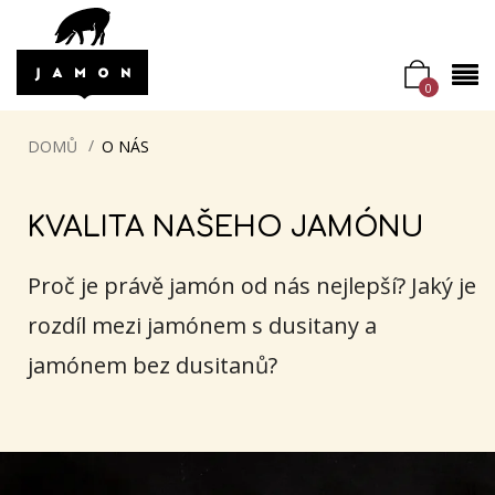
0
DOMŮ
O NÁS
KVALITA NAŠEHO JAMÓNU
Proč je právě jamón od nás nejlepší? Jaký je
rozdíl mezi jamónem s dusitany a
jamónem bez dusitanů?