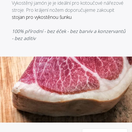
Vykostěný jamón je je ideální pro kotoučové nářezové
stroje. Pro krájení nožem doporučujeme zakoupit
stojan pro vykostěnou šunku
.
100% přírodní - bez éček - bez barviv a konzervantů
- bez aditiv