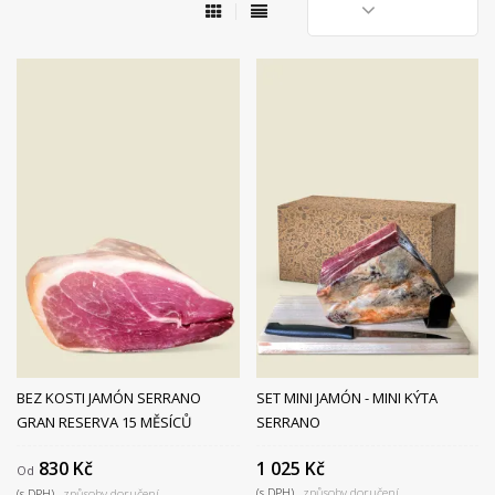
BEZ KOSTI JAMÓN SERRANO
SET MINI JAMÓN - MINI KÝTA
GRAN RESERVA 15 MĚSÍCŮ
SERRANO
830 Kč
1 025 Kč
Od
(s DPH)
způsoby doručení
(s DPH)
způsoby doručení