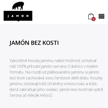
0
JAMÓN BEZ KOSTI
Vykostěné kousky jamónu nabízí možnost ochutnat
náš 100% přírodní jamón serrano či ibérico v malém
formátu. Na rozdíl od plátkovaného jamónu si jamón
bez kosti zachovává svou čerstvost delší dobu. Kousky
jamónu zůstávají totiž chráněny vrstvou tuku a kůže,
která zabraňuje jeho oxidaci. Jamón bez kosti tak vydrží
čerstvý až několik měsíců.