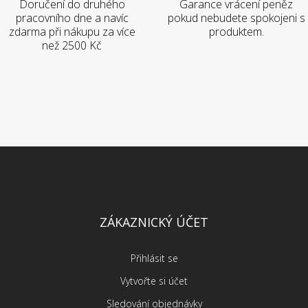
Doručení do druhého
Garance vrácení peněz
pracovního dne a navíc
pokud nebudete spokojeni s
zdarma při nákupu za více
produktem.
než 2500 Kč
ZÁKAZNICKÝ ÚČET
Přihlásit se
Vytvořte si účet
Sledování objednávky