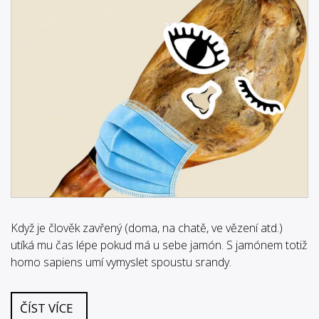
Když je člověk zavřený (doma, na chatě, ve vězení atd.)
utíká mu čas lépe pokud má u sebe jamón. S jamónem totiž
homo sapiens umí vymyslet spoustu srandy.
ČÍST VÍCE