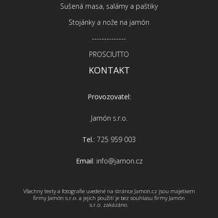
Sušená masa, salámy a paštiky
Stojánky a nože na jamón
--------------
PROSCIUTTO
KONTAKT
Provozovatel:
Jamón s.r.o.
Tel.
: 725 959 003
Email
: info@jamon.cz
Všechny texty a fotografie uvedené na stránce Jamon.cz jsou majetkem
firmy Jamón s.r.o. a jejich použití je bez souhlasu firmy Jamón
s.r.o. zakázáno.