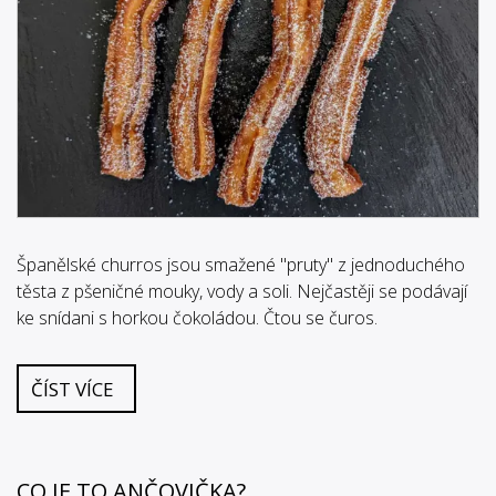
Španělské churros jsou smažené "pruty" z jednoduchého
těsta z pšeničné mouky, vody a soli. Nejčastěji se podávají
ke snídani s horkou čokoládou. Čtou se čuros.
ČÍST VÍCE
CO JE TO ANČOVIČKA?