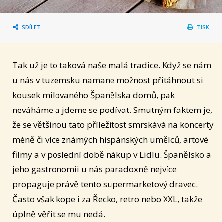
SDÍLET
TISK
Tak už je to taková naše malá tradice. Když se nám
u nás v tuzemsku namane možnost přitáhnout si
kousek milovaného Španělska domů, pak
neváháme a jdeme se podívat. Smutným faktem je,
že se většinou tato příležitost smrskává na koncerty
méně či více známých hispánských umělců, artové
filmy a v poslední době nákup v Lidlu. Španělsko a
jeho gastronomii u nás paradoxně nejvíce
propaguje právě tento supermarketový dravec.
Často však kope i za Řecko, retro nebo XXL, takže
úplně věřit se mu nedá.