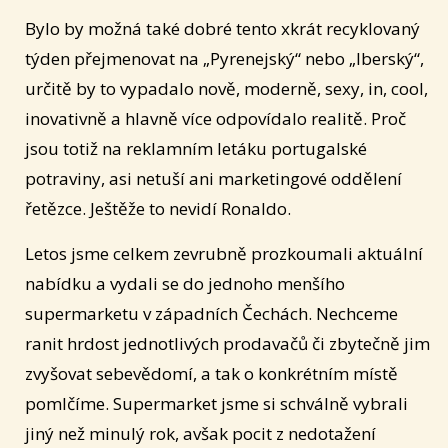
Bylo by možná také dobré tento xkrát recyklovaný
týden přejmenovat na „Pyrenejský“ nebo „Iberský“,
určitě by to vypadalo nově, moderně, sexy, in, cool,
inovativně a hlavně více odpovídalo realitě. Proč
jsou totiž na reklamním letáku portugalské
potraviny, asi netuší ani marketingové oddělení
řetězce. Ještěže to nevidí Ronaldo.
Letos jsme celkem zevrubně prozkoumali aktuální
nabídku a vydali se do jednoho menšího
supermarketu v západních Čechách. Nechceme
ranit hrdost jednotlivých prodavačů či zbytečně jim
zvyšovat sebevědomí, a tak o konkrétním místě
pomlčíme. Supermarket jsme si schválně vybrali
jiný než minulý rok, avšak pocit z nedotažení