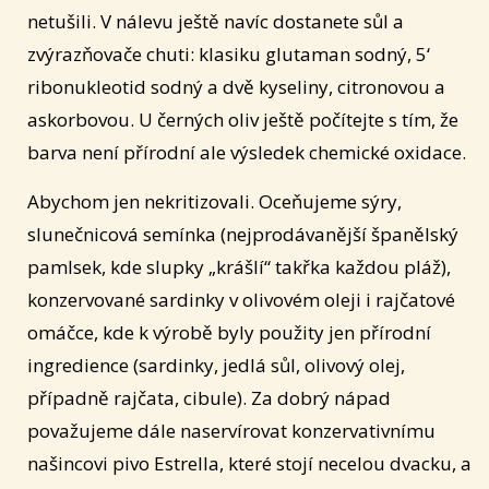
netušili. V nálevu ještě navíc dostanete sůl a
zvýrazňovače chuti: klasiku glutaman sodný, 5‘
ribonukleotid sodný a dvě kyseliny, citronovou a
askorbovou. U černých oliv ještě počítejte s tím, že
barva není přírodní ale výsledek chemické oxidace.
Abychom jen nekritizovali. Oceňujeme sýry,
slunečnicová semínka (nejprodávanější španělský
pamlsek, kde slupky „krášlí“ takřka každou pláž),
konzervované sardinky v olivovém oleji i rajčatové
omáčce, kde k výrobě byly použity jen přírodní
ingredience (sardinky, jedlá sůl, olivový olej,
případně rajčata, cibule). Za dobrý nápad
považujeme dále naservírovat konzervativnímu
našincovi pivo Estrella, které stojí necelou dvacku, a