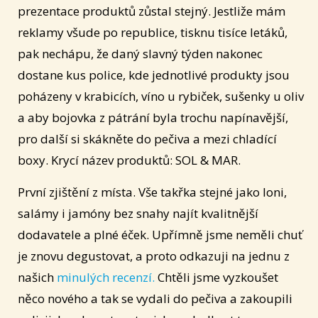
prezentace produktů zůstal stejný. Jestliže mám
reklamy všude po republice, tisknu tisíce letáků,
pak nechápu, že daný slavný týden nakonec
dostane kus police, kde jednotlivé produkty jsou
poházeny v krabicích, víno u rybiček, sušenky u oliv
a aby bojovka z pátrání byla trochu napínavější,
pro další si skákněte do pečiva a mezi chladící
boxy. Krycí název produktů: SOL & MAR.
První zjištění z místa. Vše takřka stejné jako loni,
salámy i jamóny bez snahy najít kvalitnější
dodavatele a plné éček. Upřímně jsme neměli chuť
je znovu degustovat, a proto odkazuji na jednu z
našich
minulých recenzí.
Chtěli jsme vyzkoušet
něco nového a tak se vydali do pečiva a zakoupili