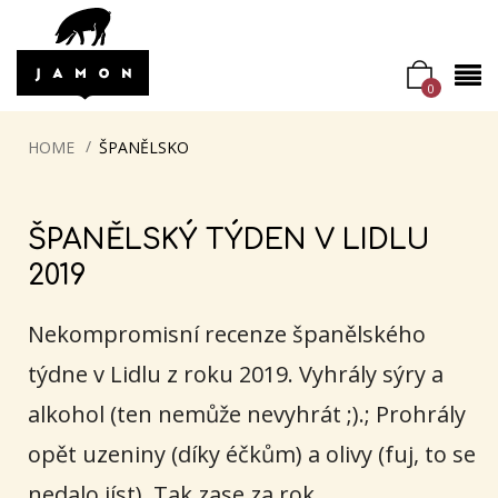
0
HOME
ŠPANĚLSKO
ŠPANĚLSKÝ TÝDEN V LIDLU
2019
Nekompromisní recenze španělského
týdne v Lidlu z roku 2019. Vyhrály sýry a
alkohol (ten nemůže nevyhrát ;).; Prohrály
opět uzeniny (díky éčkům) a olivy (fuj, to se
nedalo jíst). Tak zase za rok.