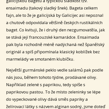
galicijskou bagetu a typickou sladkost tzv.
ensaimadu (takový sladký šnek). Bageta celkem
fajn, ale to že je galicijská by Galicijec asi nepoznal
a chutově odpovídala většině českých rustikálních
baget. Co kvituji, že i druhý den nezgumovatěla, jak
se stává její francouzské kamarádce. Ensaimada
pak byla rozhodně méně nadýchaná než španělský
originál a spíš připomínala klasický koblížek bez
marmelády ve smotaném klubíčku.
Největší gurmánské peklo vedle salámů pak podle
nás jsou, během tohoto týdne, prodávané olivy.
Například zelené s paprikou, tedy spíše s
paprikovou pastou. To že místo zeleninky se lépe
do vypeckované olivy dává směs papriky a
želírovací látky s názvem alginan sodný, jsme doteď