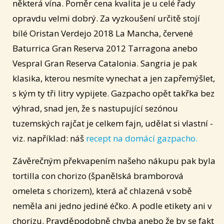
některá vína. Poměr cena kvalita je u celé řady
opravdu velmi dobrý. Za vyzkoušení určitě stojí
bílé Oristan Verdejo 2018 La Mancha, červené
Baturrica Gran Reserva 2012 Tarragona anebo
Vespral Gran Reserva Catalonia. Sangria je pak
klasika, kterou nesmíte vynechat a jen zapřemýšlet,
s kým ty tři litry vypijete. Gazpacho opět takřka bez
výhrad, snad jen, že s nastupující sezónou
tuzemských rajčat je celkem fajn, udělat si vlastní -
viz. například: náš
recept na domácí gazpacho.
Závěrečným překvapením našeho nákupu pak byla
tortilla con chorizo (španělská bramborová
omeleta s chorizem), která ač chlazená v sobě
neměla ani jedno jediné éčko. A podle etikety ani v
chorizu. Pravděpodobně chyba anebo že by se fakt