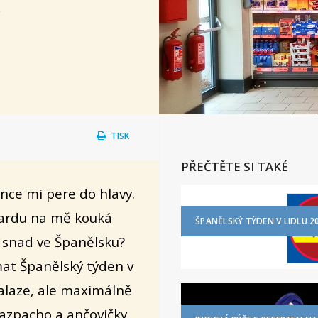
.
TISK
PŘEČTĚTE SI TAKÉ
unce mi pere do hlavy.
boardu na mě kouká
ŠPANĚLSKÝ TÝDEN V LIDLU 2
 snad ve Španělsku?
at Španělský týden v
Malaze, ale maximálně
gazpacho a ančovičky