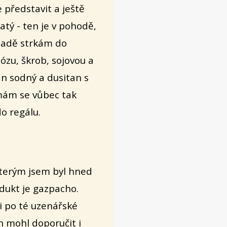
 představit a ještě
atý - ten je v pohodě,
ípadě strkám do
tózu, škrob, sojovou a
an sodný a dusitan s
 mám se vůbec tak
do regálu.
kterým jsem byl hned
dukt je gazpacho.
i po té uzenářské
ch mohl
doporučit i