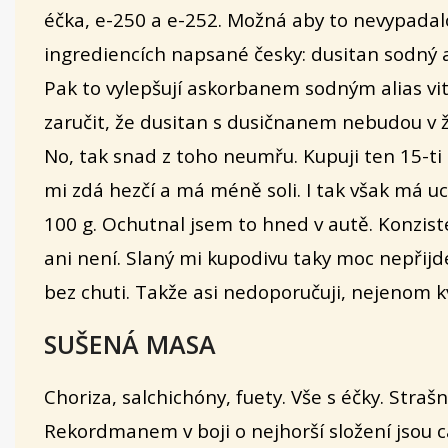
éčka, e-250 a e-252. Možná aby to nevypadalo 
ingrediencích napsané česky: dusitan sodný 
Pak to vylepšují askorbanem sodným alias v
zaručit, že dusitan s dusičnanem nebudou v ž
No, tak snad z toho neumřu. Kupuji ten 15-ti
mi zdá hezčí a má méně soli. I tak však má u
100 g. Ochutnal jsem to hned v autě. Konzist
ani není. Slaný mi kupodivu taky moc nepřijde
bez chuti. Takže asi nedoporučuji, nejenom 
SUŠENÁ MASA
Choriza, salchichóny, fuety. Vše s éčky. Stra
Rekordmanem v boji o nejhorší složení jsou c