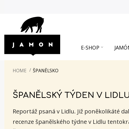
E-SHOP
JAMÓ
HOME
ŠPANĚLSKO
ŠPANĚLSKÝ TÝDEN V LIDLU
Reportáž psaná v Lidlu. Již poněkolikáté d
recenze španělského týdne v Lidlu tentokr