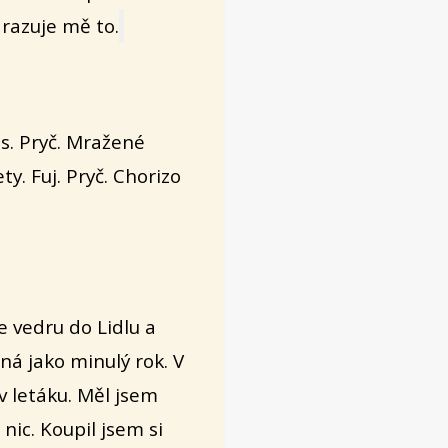
drazuje mě to.
s. Pryč. Mražené
y. Fuj. Pryč. Chorizo
ve vedru do Lidlu a
jná jako minulý rok. V
v letáku. Měl jsem
nic. Koupil jsem si