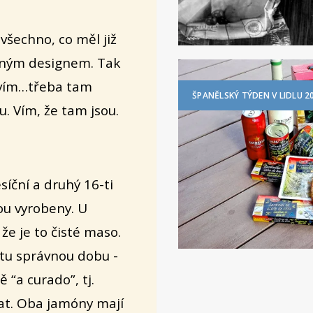
 všechno, co měl již
ejným designem. Tak
evím…třeba tam
ŠPANĚLSKÝ TÝDEN V LIDLU 2
. Vím, že tam jsou.
síční a druhý 16-ti
ou vyrobeny. U
že je to čisté maso.
li tu správnou dobu -
 “a curado”, tj.
at. Oba jamóny mají