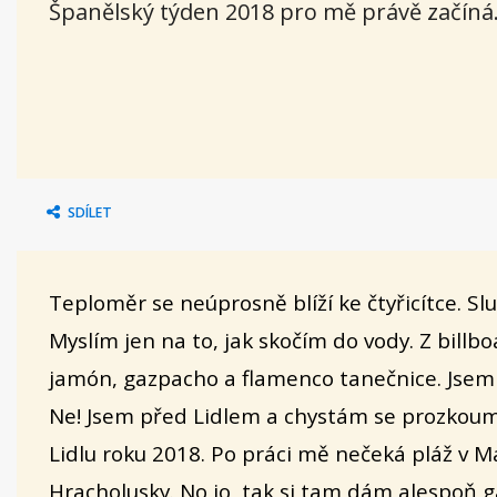
Španělský týden 2018 pro mě právě začíná
SDÍLET
Teploměr se neúprosně blíží ke čtyřicítce. Sl
Myslím jen na to, jak skočím do vody. Z bill
jamón, gazpacho a flamenco tanečnice. Jsem
Ne! Jsem před Lidlem a chystám se prozkoum
Lidlu roku 2018. Po práci mě nečeká pláž v 
Hracholusky. No jo, tak si tam dám alespoň 