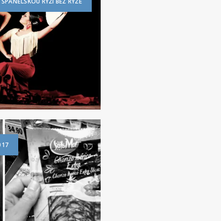
 ŠPANĚLSKOU RÝŽI BEZ RÝŽE
017