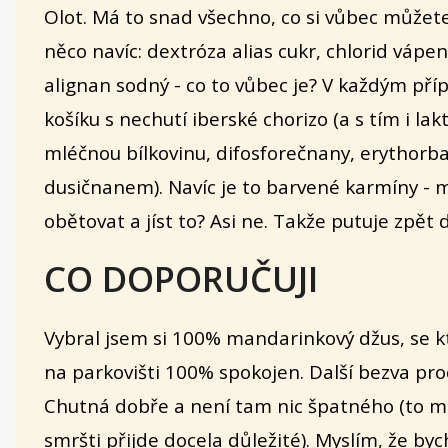
Olot. Má to snad všechno, co si vůbec můžete
něco navíc: dextróza alias cukr, chlorid vápen
alignan sodný - co to vůbec je? V každým př
košíku s nechutí iberské chorizo (a s tím i lak
mléčnou bílkovinu, difosforečnany, erythorb
dusičnanem). Navíc je to barvené karmíny -
obětovat a jíst to? Asi ne. Takže putuje zpět 
CO DOPORUČUJI
Vybral jsem si 100% mandarinkový džus, se 
na parkovišti
100% spokojen. Další bezva pro
Chutná dobře a není tam nic špatného (to m
smršti přijde docela důležité). Myslím, že by