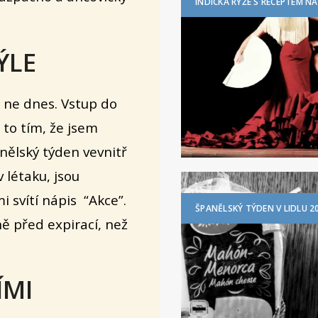
INDICKÁ RÝŽE S RECEPTEM NA
ÝLE
e ne dnes. Vstup do
 to tím, že jsem
anělský týden vevnitř
 létaku, jsou
 svítí nápis “Akce”.
ŠPANĚLSKÝ TÝDEN V LIDLU 2
ně před expirací, než
ÍMI