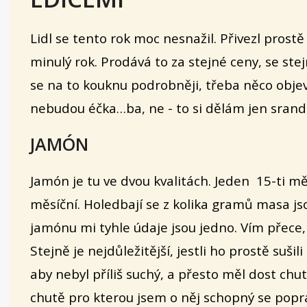
Lidl se tento rok moc nesnažil. Přivezl prostě
minulý rok. Prodává to za stejné ceny, se st
se na to kouknu podrobněji, třeba něco obj
nebudou éčka…ba, ne - to si dělám jen srandu
JAMÓN
Jamón je tu ve dvou kvalitách. Jeden 15-ti mě
měsíční. Holedbají se z kolika gramů masa js
jamónu mi tyhle údaje jsou jedno. Vím přece, 
Stejně je nejdůležitější, jestli ho prostě suši
aby nebyl příliš suchý, a přesto měl dost chutě
chutě pro kterou
jsem
o něj schopný
se
popr