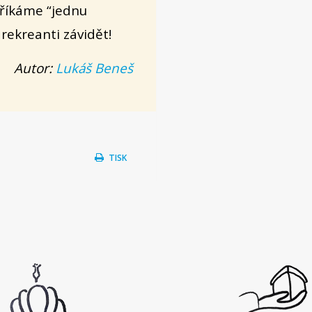
 říkáme “jednu
 rekreanti závidět!
Autor:
Lukáš Beneš
TISK