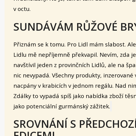
v octu.
SUNDÁVÁM RŮŽOVÉ BR
Přiznám se k tomu. Pro Lidl mám slabost. Al
Lidlu mě nepříjemně překvapil. Nevím, zda je
navštívil jeden z provinčních Lidlů, ale na šp
nic nevypadá. Všechny produkty, inzerované v
nacpány v krabicích v jednom regálu. Nad nimi
Zdálky to vypadá spíš jako nabídka zboží těs
jako potenciální gurmánský zážitek.
SROVNÁNÍ S PŘEDCHOZ
EDICEMI