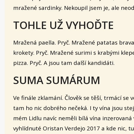
mražené sardinky. Nekoupil jsem je, ale neo
TOHLE UŽ VYHOĎTE
Mražená paella. Pryč.
Mražené patatas brava
krokety. Pryč. Mražené surimi s krabými klepet
pizza. Pryč. A jsou tam další kandidáti.
SUMA SUMÁRUM
Ve finále zklamání. Člověk se těší, trmácí se 
tam ho nic dobrého nečeká. I ty vína jsou ste
mém Lidlu navíc neměli bílá vína inzerovaná 
vyhlídnuté Oristan Verdejo 2017 a kde nic, tu 