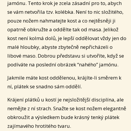
jamónu. Tento krok je zcela zásadní pro to, abych
se vám netvořila tzv. kolébka. Není to nic složitého,
pouze nožem nahmatejte kost a co nejtěsněji ji
opatrně obkružte a oddělte tak od masa. Jelikož
kost není kolmá dolů, je lepší oddělovat vždy jen do
malé hloubky, abyste zbytečně nepřicházeli o
libové maso. Dobrou představu si utvoříte, když se
podíváte na poslední obrázek “nahého” jamónu.
Jakmile máte kost oddělenou, krájíte-li směrem k
ní, plátek se snadno sám oddělí.
Krájení plátků u kostí je nejsložitější disciplína, ale
nemějte z ní strach. Snažte se kost nožem elegantně
obkroužit a výsledkem bude krásný tenký plátek
zajímavého hrotitého tvaru.