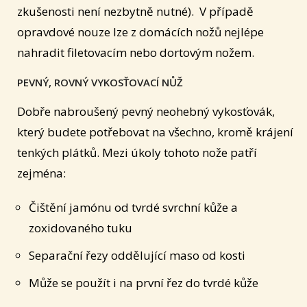
zkušenosti není nezbytně nutné). V případě
opravdové nouze lze z domácích nožů nejlépe
nahradit filetovacím nebo dortovým nožem.
PEVNÝ, ROVNÝ VYKOSŤOVACÍ NŮŽ
Dobře nabroušený pevný neohebný vykosťovák,
který budete potřebovat na všechno, kromě krájení
tenkých plátků. Mezi úkoly tohoto nože patří
zejména:
Čištění jamónu od tvrdé svrchní kůže a
zoxidovaného tuku
Separační řezy oddělující maso od kosti
Může se použít i na první řez do tvrdé kůže