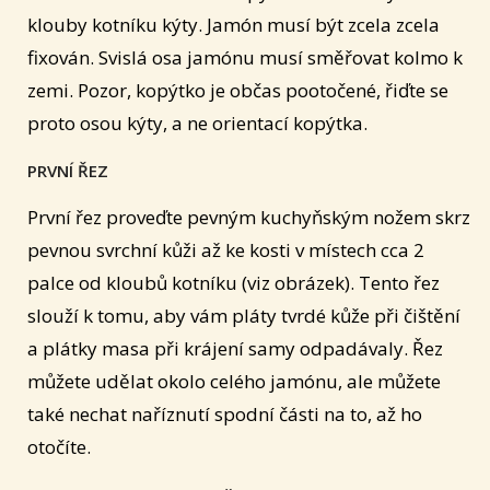
klouby kotníku kýty. Jamón musí být zcela zcela
fixován. Svislá osa jamónu musí směřovat kolmo k
zemi. Pozor, kopýtko je občas pootočené, řiďte se
proto osou kýty, a ne orientací kopýtka.
PRVNÍ ŘEZ
První řez proveďte pevným kuchyňským nožem skrz
pevnou svrchní kůži až ke kosti v místech cca 2
palce od kloubů kotníku (viz obrázek). Tento řez
slouží k tomu, aby vám pláty tvrdé kůže při čištění
a plátky masa při krájení samy odpadávaly. Řez
můžete udělat okolo celého jamónu, ale můžete
také nechat naříznutí spodní části na to, až ho
otočíte.