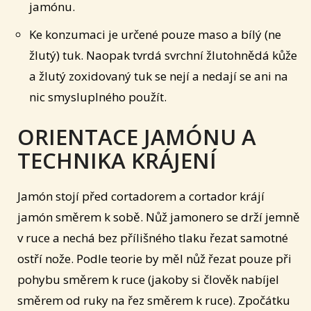
jamónu.
Ke konzumaci je určené pouze maso a bílý (ne
žlutý) tuk. Naopak tvrdá svrchní žlutohnědá kůže
a žlutý zoxidovaný tuk se nejí a nedají se ani na
nic smysluplného použít.
ORIENTACE JAMÓNU A
TECHNIKA KRÁJENÍ
Jamón stojí před cortadorem a cortador krájí
jamón směrem k sobě. Nůž jamonero se drží jemně
v ruce a nechá bez přílišného tlaku řezat samotné
ostří nože. Podle teorie by měl nůž řezat pouze při
pohybu směrem k ruce (jakoby si člověk nabíjel
směrem od ruky na řez směrem k ruce). Zpočátku