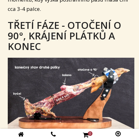
cca 3-4 palce.
TŘETÍ FÁZE - OTOČENÍ O
90°, KRÁJENÍ PLÁTKŮ A
KONEC
0