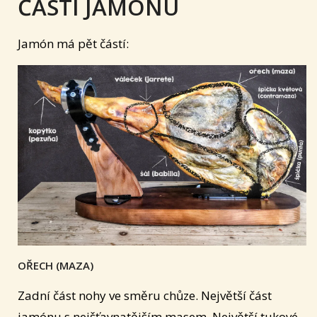
ČÁSTI JAMÓNU
Jamón má pět částí:
OŘECH (MAZA)
Zadní část nohy ve směru chůze. Největší část
jamónu s nejšťavnatějším masem. Největší tukové