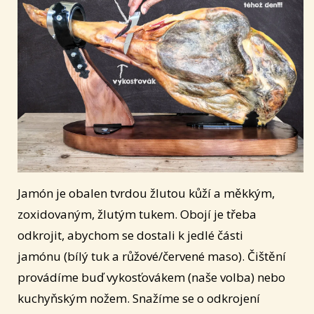
Jamón je obalen tvrdou žlutou kůží a měkkým,
zoxidovaným, žlutým tukem. Obojí je třeba
odkrojit, abychom se dostali k jedlé části
jamónu (bílý tuk a růžové/červené maso). Čištění
provádíme buď vykosťovákem (naše volba) nebo
kuchyňským nožem. Snažíme se o odkrojení