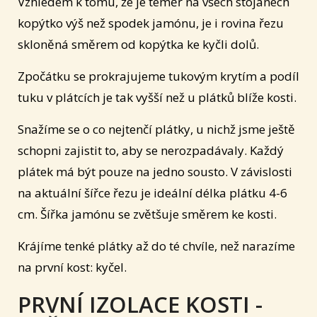
Vzhledem k tomu, že je téměř na všech stojanech
kopýtko výš než spodek jamónu, je i rovina řezu
skloněná směrem od kopýtka ke kyčli dolů.
Zpočátku se prokrajujeme tukovým krytím a podíl
tuku v plátcích je tak vyšší než u plátků blíže kosti.
Snažíme se o co nejtenčí plátky, u nichž jsme ještě
schopni zajistit to, aby se nerozpadávaly. Každý
plátek má být pouze na jedno sousto. V závislosti
na aktuální šířce řezu je ideální délka plátku 4-6
cm. Šířka jamónu se zvětšuje směrem ke kosti.
Krájíme tenké plátky až do té chvíle, než narazíme
na první kost: kyčel.
PRVNÍ IZOLACE KOSTI -