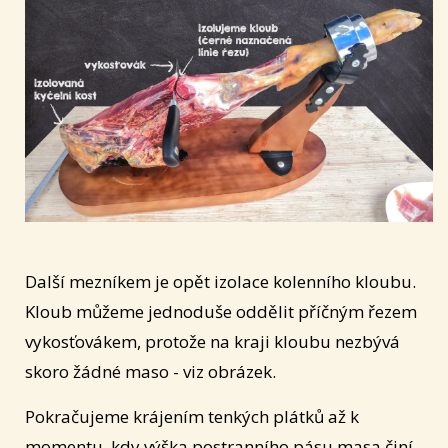
Další mezníkem je opět izolace kolenního kloubu.
Kloub můžeme jednoduše oddělit příčným řezem
vykosťovákem, protože na kraji kloubu nezbývá
skoro žádné maso - viz obrázek.
Pokračujeme krájením tenkých plátků až k
momentu, kdy výška postranního pásu masa činí