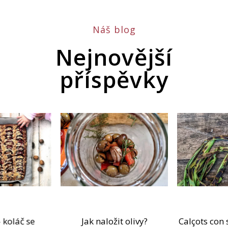
Náš blog
Nejnovější
příspěvky
 koláč se
Jak naložit olivy?
Calçots con