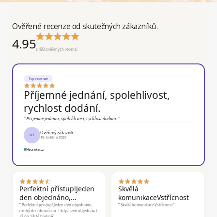
Ověřené recenze od skutečných zákazníků.
4.95
z 493 ověřených recenzí
Top recenze
Příjemné jednání, spolehlivost,
rychlost dodání.
“Příjemné jednání, spolehlivost, rychlost dodání.”
Ověřený zákazník
OZ
19. května 2026
Heureka.cz
Perfektní přístup!Jeden
Skvělá
den objednáno,...
komunikaceVstřícnost
“ Perfektní přístup! Jeden den objednáno,
“ Skvělá komunikace Vstřícnost”
druhý den doručeno. I když sem objednával
až po 13cté hodině”