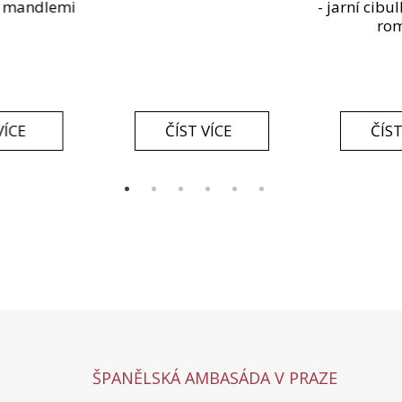
a mandlemi
- jarní cib
ro
VÍCE
ČÍST VÍCE
ČÍST
ŠPANĚLSKÁ AMBASÁDA V PRAZE