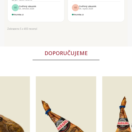
Ověřený zákazník
Ověřený zákazník
OZ
OZ
25. března 2026
04. srpna 2026
Heureka.cz
Heureka.cz
Zobrazeno 5 z 493 recenzí
DOPORUČUJEME