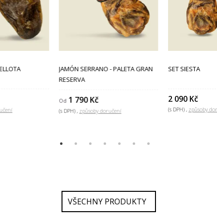
BELLOTA
JAMÓN SERRANO - PALETA GRAN
SET SIESTA
RESERVA
2 090 Kč
1 790 Kč
Od
(s DPH)
způsoby do
učení
(s DPH)
způsoby doručení
VŠECHNY PRODUKTY