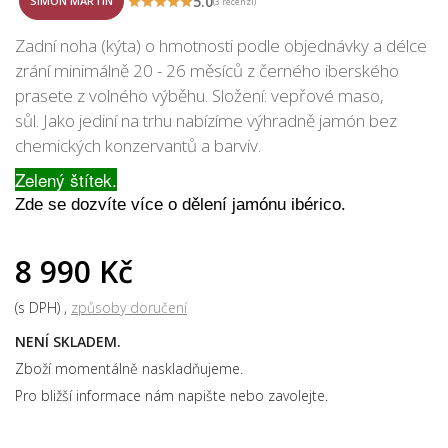
5.0
SIMÓN MARTÍN
(3 recenzí)
Zadní noha (kýta) o hmotnosti podle objednávky a délce
zrání minimálně 20 - 26 měsíců z černého iberského
prasete z volného výběhu. Složení: vepřové maso,
sůl. Jako jediní na trhu nabízíme výhradně jamón bez
chemických konzervantů a barviv.
Zelený štítek.
Zde se dozvíte více o
dělení jamónu ibérico
.
8 990 Kč
(s DPH)
způsoby doručení
NENÍ SKLADEM.
Zboží momentálně naskladňujeme.
Pro bližší informace nám napište nebo zavolejte.