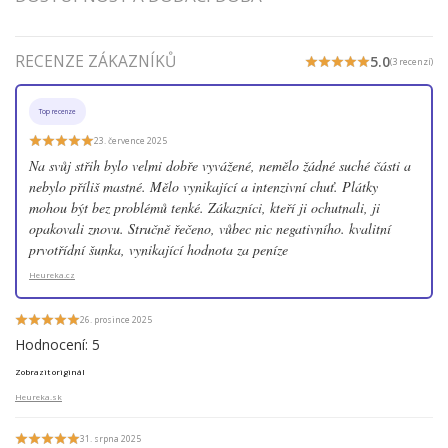
RECENZE ZÁKAZNÍKŮ
5.0
(3 recenzí)
Top recenze
23. července 2025
Na svůj střih bylo velmi dobře vyvážené, nemělo žádné suché části a
nebylo příliš mastné. Mělo vynikající a intenzivní chuť. Plátky
mohou být bez problémů tenké. Zákazníci, kteří ji ochutnali, ji
opakovali znovu. Stručně řečeno, vůbec nic negativního. kvalitní
prvotřídní šunka, vynikající hodnota za peníze
Heureka.cz
26. prosince 2025
Hodnocení: 5
Zobrazit originál
Heureka.sk
31. srpna 2025