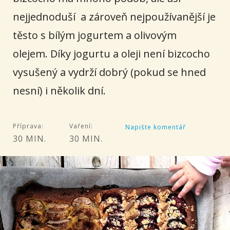
nejjednoduší a zároveň nejpoužívanější je
těsto s bílým jogurtem a olivovým
olejem. Díky jogurtu a oleji není bizcocho
vysušený a vydrží dobrý (pokud se hned
nesní) i několik dní.
Příprava:
Vaření:
Napište komentář
30 MIN.
30 MIN.