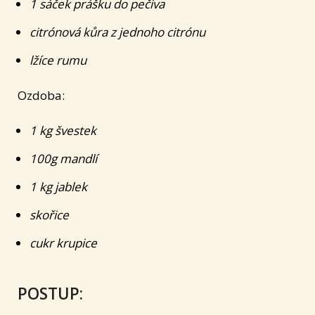
1 sáček prášku do pečiva
citrónová kůra z jednoho citrónu
lžíce rumu
Ozdoba:
1 kg švestek
100g mandlí
1 kg jablek
skořice
cukr krupice
POSTUP: