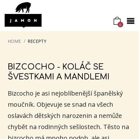
0
HOME
RECEPTY
BIZCOCHO - KOLÁČ SE
ŠVESTKAMI A MANDLEMI
Bizcocho je asi nejoblíbenější španělský
moučník. Objevuje se snad na všech
oslavách dětských narozenin a nemůže
chybět na rodinných sešlostech. Těsto na
bizcocho má mnoho podob, ale asi