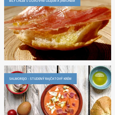
BÍLÝ CHLÉB S OLIVOVÝM OLEJEM A JAMÓNEM
SALMOREJO - STUDENÝ RAJČATOVÝ KRÉM