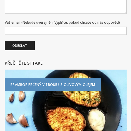
Váš email (Nebude uveřejněn. Vyplňte, pokud chcete od nás odpověď)
ODESLAT
PŘEČTĚTE SI TAKÉ
BRAMBOR PEČENÝ V TROUBĚ S OLIVOVÝM OLEJEM