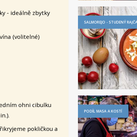
y - ideálně zbytky
SALMOREJO - STUDENÝ RAJČ
ína (volitelné)
edním ohni cibulku
PODÍL MASA A KOSTÍ
n.).
přikryjeme pokličkou a