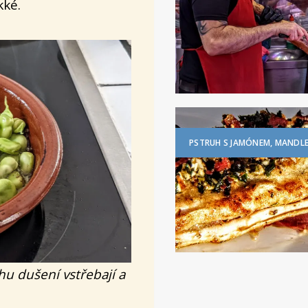
kké.
PSTRUH S JAMÓNEM, MANDLE
ěhu dušení vstřebají a