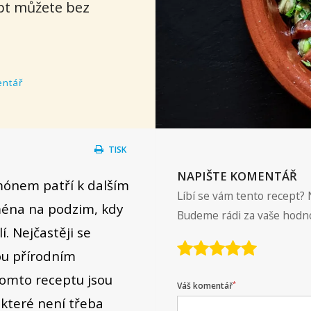
pt můžete bez
entář
TISK
NAPIŠTE KOMENTÁŘ
amónem patří k dalším
Líbí se vám tento recept? 
ména na podzim, kdy
Budeme rádi za vaše hodn
í. Nejčastěji se
sou přírodním
tomto receptu jsou
*
Váš komentář
 které není třeba