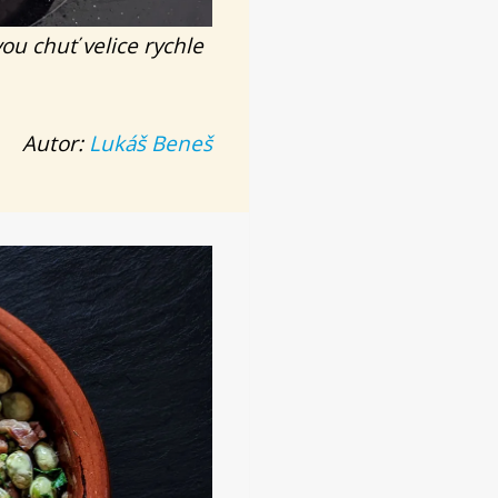
vou chuť velice rychle
Autor:
Lukáš Beneš