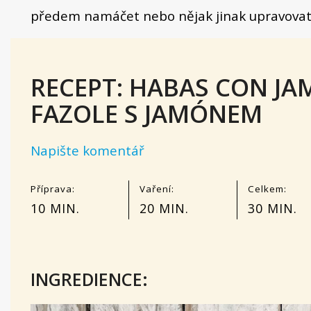
předem namáčet nebo nějak jinak upravovat
RECEPT: HABAS CON JA
FAZOLE S JAMÓNEM
Napište komentář
Příprava:
Vaření:
Celkem:
10 MIN.
20 MIN.
30 MIN.
INGREDIENCE: