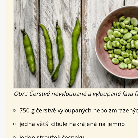
Obr.: Čerstvé nevyloupané a vyloupané fava f
750 g čerstvě vyloupaných nebo zmrazenýc
jedna větší cibule nakrájená na jemno
jeden stroužek česneku