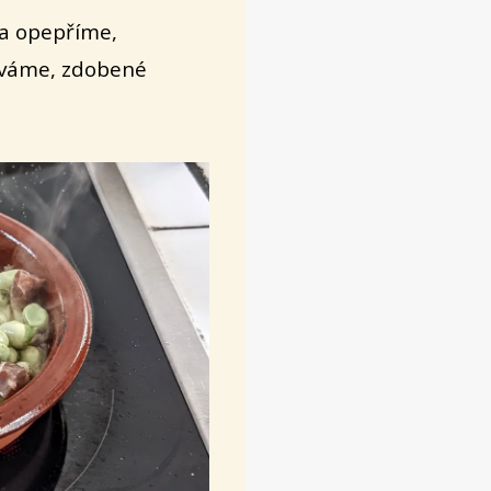
a opepříme,
áváme, zdobené