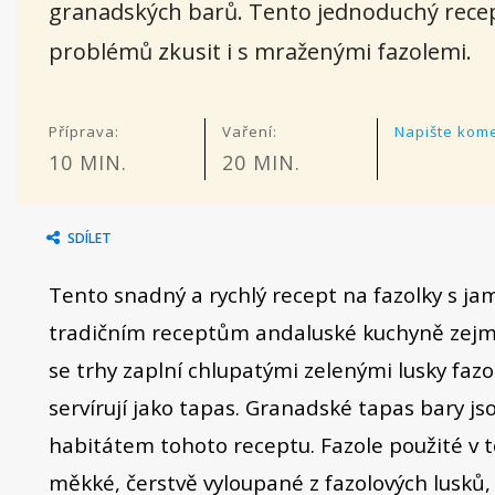
granadských barů. Tento jednoduchý rece
problémů zkusit i s mraženými fazolemi.
Příprava:
Vaření:
Napište kom
10 MIN.
20 MIN.
SDÍLET
Tento snadný a rychlý recept na fazolky s j
tradičním receptům andaluské kuchyně zej
se trhy zaplní chlupatými zelenými lusky fazol
servírují jako tapas. Granadské tapas bary j
habitátem tohoto receptu. Fazole použité v 
měkké, čerstvě vyloupané z fazolových lusků,