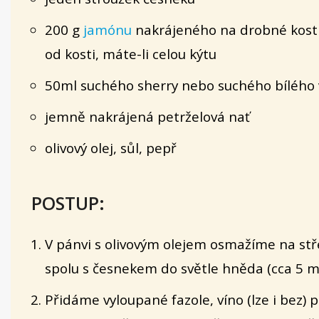
200 g
jamónu
nakrájeného na drobné kostk
od kosti, máte-li celou kýtu
50ml suchého sherry nebo suchého bílého v
jemně nakrájená petrželová nať
olivový olej, sůl, pepř
POSTUP:
V pánvi s olivovým olejem osmažíme na stř
spolu s česnekem do světle hněda (cca 5 mi
Přidáme vyloupané fazole, víno (lze i bez) 