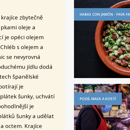
HABAS CON JAMÓN - FAVA F
é krajíce zbytečně
apkami oleje a
í je opéci olejem
 Chléb s olejem a
ic se nevyrovná
oduchému jídlu dodá
etech španělské
otírají je
 plátek šunky, uchvátí
PODÍL MASA A KOSTÍ
pohodlnější je
plátků šunky a udělat
 a octem. Krajíce