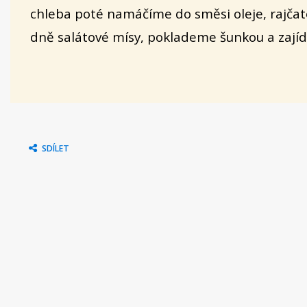
chleba poté namáčíme do směsi oleje, rajčat
dně salátové mísy, poklademe šunkou a zají
SDÍLET