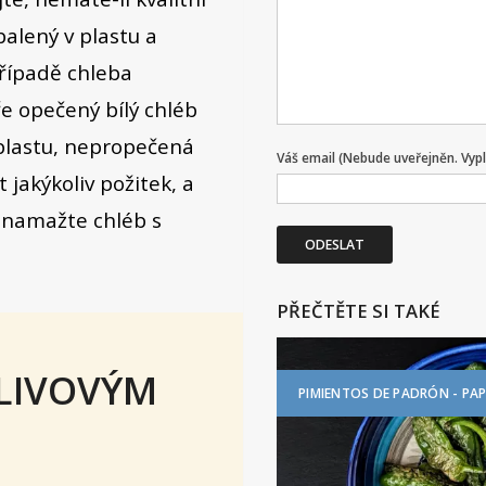
alený v plastu a
případě chleba
ře opečený bílý chléb
z plastu, nepropečená
Váš email (Nebude uveřejněn. Vyp
 jakýkoliv požitek, a
i namažte chléb s
ODESLAT
PŘEČTĚTE SI TAKÉ
OLIVOVÝM
PIMIENTOS DE PADRÓN - PAP