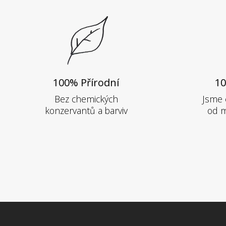
100% Přírodní
10
Bez chemických
Jsme 
konzervantů a barviv
od m