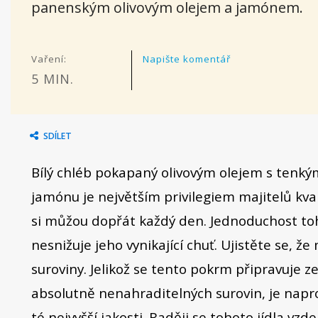
panenským olivovým olejem a jamónem.
Vaření:
Napište komentář
5 MIN.
SDÍLET
Bílý chléb pokapaný olivovým olejem s tenk
jamónu je největším privilegiem majitelů kva
si můžou dopřát každý den. Jednoduchost toh
nesnižuje jeho vynikající chuť. Ujistěte se, že
suroviny. Jelikož se tento pokrm připravuje ze
absolutně nenahraditelných surovin, je napro
té nejvyšší jakosti. Raději se tohoto jídla vzde