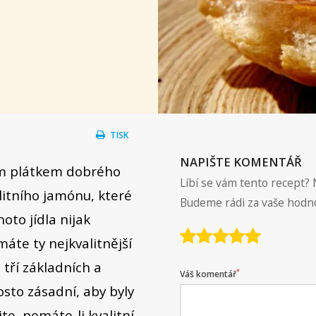
TISK
NAPIŠTE KOMENTÁŘ
ým plátkem dobrého
Líbí se vám tento recept? 
litního jamónu, které
Budeme rádi za vaše hodn
oto jídla nijak
 máte ty nejkvalitnější
 tří základních a
*
Váš komentář
sto zásadní, aby byly
jte, nemáte-li kvalitní