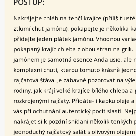
POSTUP:
Nakrájejte chléb na tenčí krajíce (příliš tlust
ztlumí chuť jamónu), pokapejte je několika k
přidejte jeden plátek jamónu. Vhodnou variac
pokapaný krajíc chleba z obou stran na grilu.
jamónem je samotná esence Andalusie, ale n
komplexní chuti, kterou tomuto krásně jedn
rajčatová šťáva. Je zábavné pozorovat na výl
rodiny, jak krájí velké krajíce bílého chleba a p
rozkrojenými rajčaty. Přidáte-li kapku oleje a
vás při ochutnání autentický pocit slasti. Nej
nakrájet si k pozdní snídani několik tenkých 
jednoduchý rajčatový salát s olivovým olejem