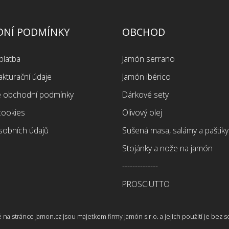
NÍ PODMÍNKY
OBCHOD
platba
Jamón serrano
akturační údaje
Jamón ibérico
 obchodní podmínky
Dárkové sety
cookies
Olivový olej
sobních údajů
Sušená masa, salámy a paštiky
Stojánky a nože na jamón
--------------
PROSCIUTTO
na stránce Jamon.cz jsou majetkem firmy Jamón s.r.o. a jejich použití je bez s