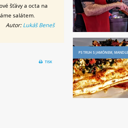
ové šťávy a octa na
dáme salátem.
Autor:
Lukáš Beneš
PSTRUH S JAMÓNEM, MANDLE
TISK