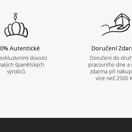
0% Autentické
Doručení Zda
exkluzivními dovozci
Doručení do dru
alých španělských
pracovního dne a 
výrobců.
zdarma při nákup
více než 2500 