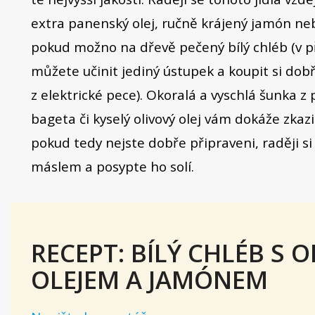
extra panenský olej, ručně krájený jamón neb
pokud možno na dřevě pečený bílý chléb (v 
můžete učinit jediný ústupek a koupit si dob
z elektrické pece). Okoralá a vyschlá šunka 
bageta či kyselý olivový olej vám dokáže zkazit
pokud tedy nejste dobře připraveni, raději s
máslem a posypte ho solí.
RECEPT: BÍLÝ CHLÉB S 
OLEJEM A JAMÓNEM