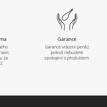
rma
Garance
hého
Garance vrácení peněz
navíc
pokud nebudete
u za
spokojeni s produktem.
Kč