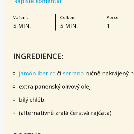
Napište komentář
Vaření:
Celkem:
Porce:
5 MIN.
5 MIN.
1
INGREDIENCE:
jamón iberico
či
serrano
ručně nakrájený n
extra panenský olivový olej
bílý chléb
(alternativně zralá čerstvá rajčata)