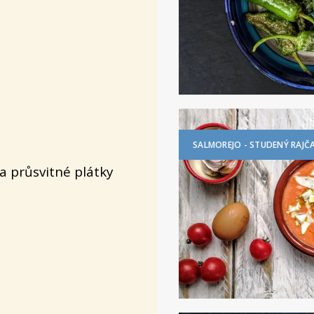
SALMOREJO - STUDENÝ RAJČ
a průsvitné plátky