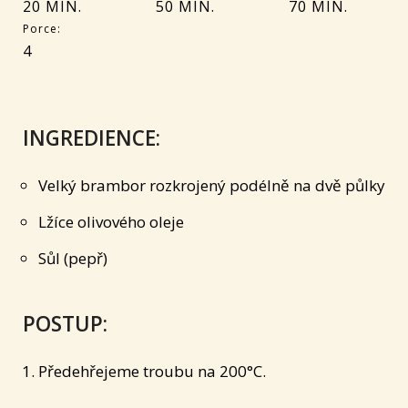
20 MIN.
50 MIN.
70 MIN.
Porce:
4
INGREDIENCE:
Velký brambor rozkrojený podélně na dvě půlky
Lžíce olivového oleje
Sůl (pepř)
POSTUP:
Předehřejeme troubu na 200°C.