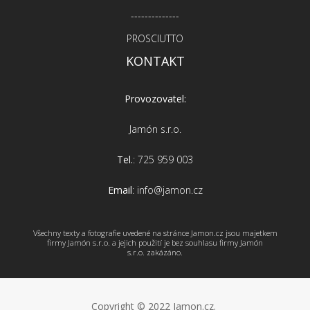
--------------
PROSCIUTTO
KONTAKT
Provozovatel:
Jamón s.r.o.
Tel.
: 725 959 003
Email
: info@jamon.cz
Všechny texty a fotografie uvedené na stránce Jamon.cz jsou majetkem
firmy Jamón s.r.o. a jejich použití je bez souhlasu firmy Jamón
s.r.o. zakázáno.
Copyright © 2022 Jamon.cz.