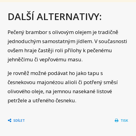
DALŠÍ ALTERNATIVY:
Pečený brambor s olivovým olejem je tradičně
jednoduchým samostatným jídlem. V současnosti
ovšem hraje častěji roli přílohy k pečenému
jehněčímu či vepřovému masu.
Je rovněž možné podávat ho jako tapu s
česnekovou majonézou alioli či potřený směsí
olivového oleje, na jemnou nasekané listové
petržele a utřeného česneku.
SDÍLET
TISK