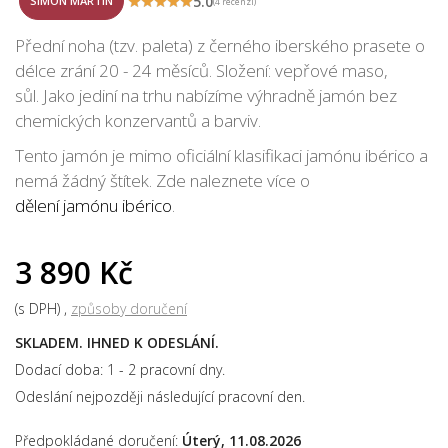
5.0
SIMÓN MARTÍN
(4 recenzí)
Přední noha (tzv. paleta) z černého iberského prasete o
délce zrání 20 - 24 měsíců. Složení: vepřové maso,
sůl. Jako jediní na trhu nabízíme výhradně jamón bez
chemických konzervantů a barviv.
Tento jamón je mimo oficiální klasifikaci jamónu ibérico a
nemá žádný štítek. Zde naleznete více o
dělení jamónu ibérico
.
3 890 Kč
(s DPH)
způsoby doručení
SKLADEM. IHNED K ODESLÁNÍ.
Dodací doba: 1 - 2 pracovní dny.
Odeslání nejpozději následující pracovní den.
Předpokládané doručení:
Úterý, 11.08.2026