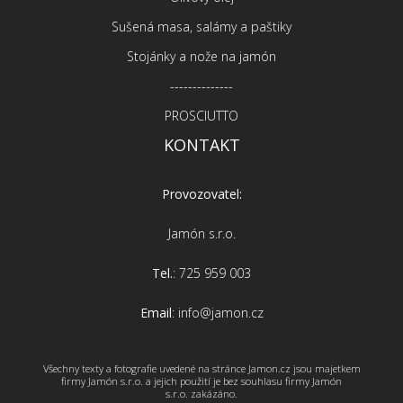
Sušená masa, salámy a paštiky
Stojánky a nože na jamón
--------------
PROSCIUTTO
KONTAKT
Provozovatel:
Jamón s.r.o.
Tel.
: 725 959 003
Email
: info@jamon.cz
Všechny texty a fotografie uvedené na stránce Jamon.cz jsou majetkem
firmy Jamón s.r.o. a jejich použití je bez souhlasu firmy Jamón
s.r.o. zakázáno.