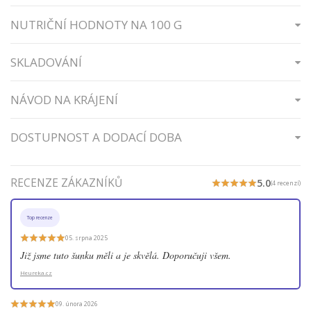
NUTRIČNÍ HODNOTY NA 100 G
SKLADOVÁNÍ
NÁVOD NA KRÁJENÍ
DOSTUPNOST A DODACÍ DOBA
RECENZE ZÁKAZNÍKŮ
5.0
(4 recenzí)
Top recenze
05. srpna 2025
Již jsme tuto šunku měli a je skvělá. Doporučuji všem.
Heureka.cz
09. února 2026