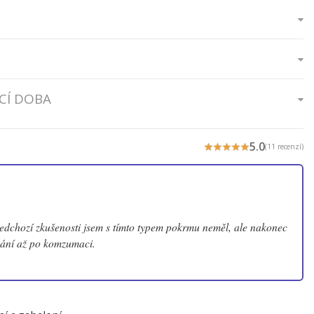
CÍ DOBA
5.0
(11 recenzí)
dchozí zkušenosti jsem s tímto typem pokrmu neměl, ale nakonec
nání až po komzumaci.