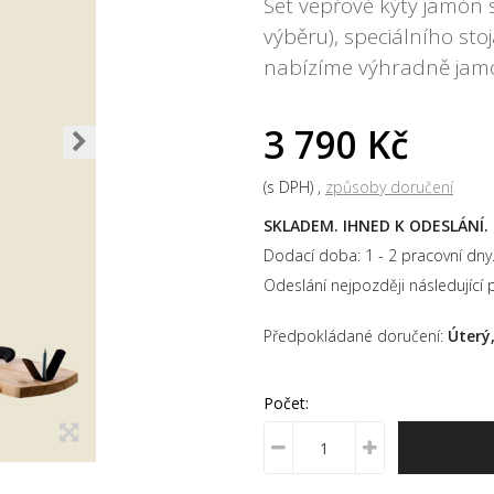
Set vepřové kýty jamón
výběru), speciálního sto
nabízíme výhradně jamó
3 790 Kč
(s DPH)
způsoby doručení
SKLADEM. IHNED K ODESLÁNÍ.
Dodací doba: 1 - 2 pracovní dny
Odeslání nejpozději následující 
Předpokládané doručení:
Úterý,
Počet: