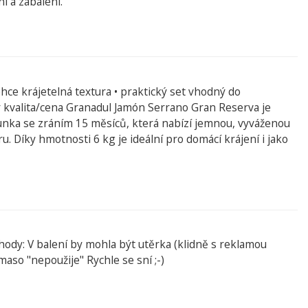
í a zabalení.
ehce krájetelná textura • praktický set vhodný do
kvalita/cena Granadul Jamón Serrano Gran Reserva je
unka se zráním 15 měsíců, která nabízí jemnou, vyváženou
u. Díky hmotnosti 6 kg je ideální pro domácí krájení i jako
hody: V balení by mohla být utěrka (klidně s reklamou
maso "nepoužije" Rychle se sní ;-)