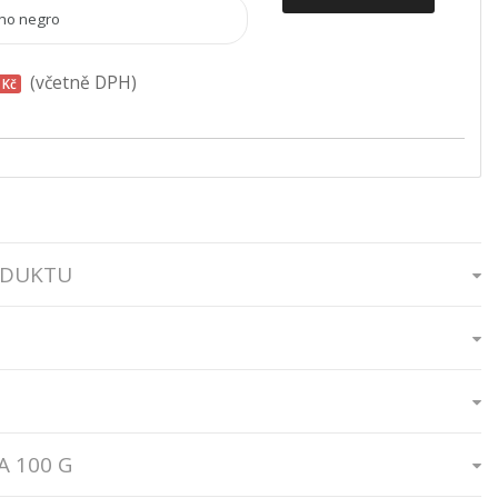
(včetně DPH)
 Kč
ODUKTU
 100 G