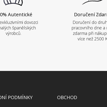
0% Autentické
Doručení Zda
exkluzivními dovozci
Doručení do dru
alých španělských
pracovního dne a 
výrobců.
zdarma při nákup
více než 2500 
NÍ PODMÍNKY
OBCHOD