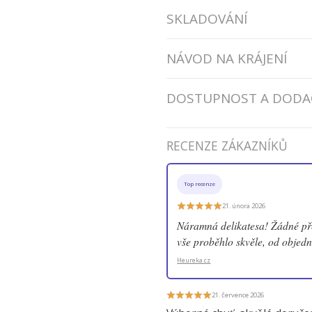
SKLADOVÁNÍ
NÁVOD NA KRÁJENÍ
DOSTUPNOST A DODA
RECENZE ZÁKAZNÍKŮ
Top recenze
21. února 2026
Náramná delikatesa! Žádné pře
vše proběhlo skvěle, od objed
Heureka.cz
21. července 2026