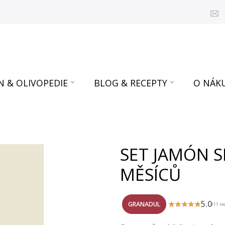
N & OLIVOPEDIE
BLOG & RECEPTY
O NÁK
SET JAMÓN S
MĚSÍCŮ
5.0
GRANADUL
(11 re