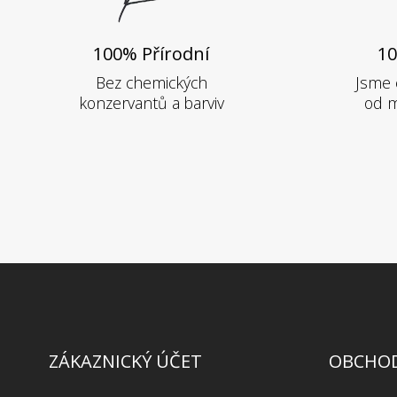
100% Přírodní
10
Bez chemických
Jsme 
konzervantů a barviv
od m
ZÁKAZNICKÝ ÚČET
OBCHOD