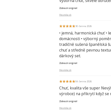
Výborná chuť, skvělé doručen
Zobrazit originál
Heureka.sk
30. června 2026
• jemná, harmonická chuť • l
domácnosti • výborný poměr 
tradičně sušená španělská š
chuť a středně pevnou textur
dárkový set.
Zobrazit originál
Heureka.sk
04. června 2026
Chuť, kvalita vše super Nevý
výrobce) na přikrytí když se 
Zobrazit originál
Heureka.sk