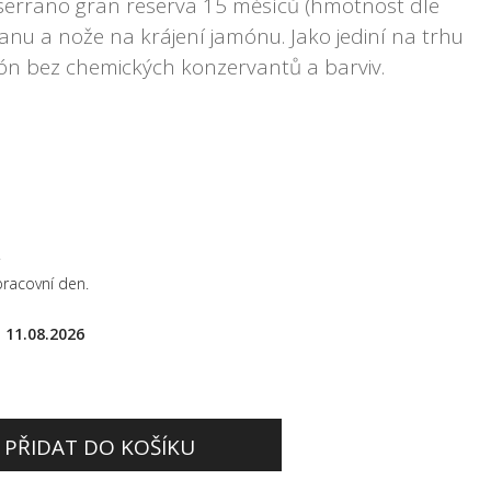
 serrano gran reserva 15 měsíců (hmotnost dle
janu a nože na krájení jamónu. Jako jediní na trhu
n bez chemických konzervantů a barviv.
.
pracovní den.
 11.08.2026
PŘIDAT DO KOŠÍKU