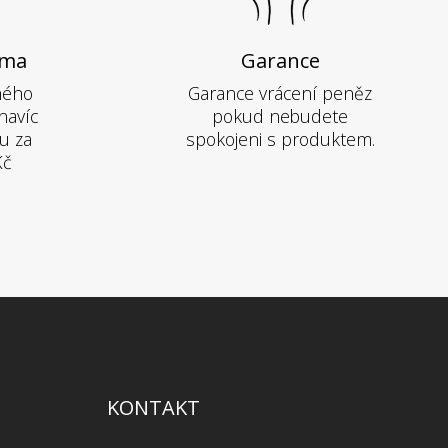
rma
Garance
hého
Garance vrácení peněz
navíc
pokud nebudete
u za
spokojeni s produktem.
Kč
KONTAKT