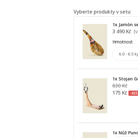
Vyberte produkty v setu:
1x Jamón se
3 490 Kč
(v
Hmotnost
1x Stojan 
630 Kč
175 Kč
-455
1x Nůž Pun