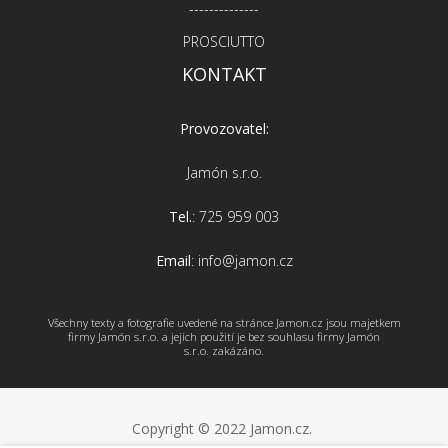
--------------
PROSCIUTTO
KONTAKT
Provozovatel:
Jamón s.r.o.
Tel.
: 725 959 003
Email
: info@jamon.cz
Všechny texty a fotografie uvedené na stránce Jamon.cz jsou majetkem
firmy Jamón s.r.o. a jejich použití je bez souhlasu firmy Jamón
s.r.o. zakázáno.
Copyright © 2022 Jamon.cz.