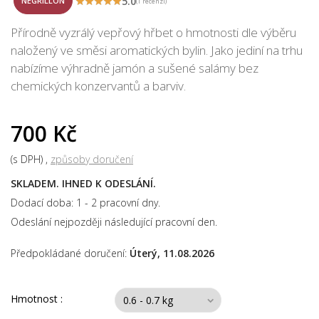
5.0
NEGRILLON
(1 recenzí)
Přírodně vyzrálý vepřový hřbet o hmotnosti dle výběru
naložený ve směsi aromatických bylin. Jako jediní na trhu
nabízíme výhradně jamón a sušené salámy bez
chemických konzervantů a barviv.
700 Kč
(s DPH)
způsoby doručení
SKLADEM. IHNED K ODESLÁNÍ.
Dodací doba: 1 - 2 pracovní dny.
Odeslání nejpozději následující pracovní den.
Předpokládané doručení:
Úterý, 11.08.2026
Hmotnost :