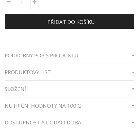
PŘIDAT DO KOŠÍKU
PODROBNÝ POPIS PRODUKTU
PRODUKTOVÝ LIST
SLOŽENÍ
NUTRIČNÍ HODNOTY NA 100 G
DOSTUPNOST A DODACÍ DOBA