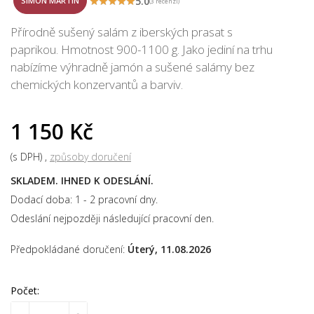
5.0
SIMÓN MARTÍN
(3 recenzí)
Přírodně sušený salám z iberských prasat s
paprikou. Hmotnost 900-1100 g. Jako jediní na trhu
nabízíme výhradně jamón a sušené salámy bez
chemických konzervantů a barviv.
1 150 Kč
(s DPH)
způsoby doručení
SKLADEM. IHNED K ODESLÁNÍ.
Dodací doba: 1 - 2 pracovní dny.
Odeslání nejpozději následující pracovní den.
Předpokládané doručení:
Úterý, 11.08.2026
Počet: