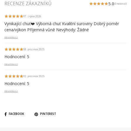
RECENZE ZÁKAZNÍKŮ
5.0
(3 recenzí)
07. srpna 2026
Vynikající chuť❤️ Výborná chuť Kvalitní suroviny Dobrý poměr
cena/výkon Příjemná vůně Nevýhody: Žádné
Heureka.cz
08. prosince 2025
Hodnocení: 5
Heureka.cz
02. prosince 2025
Hodnocení: 5
Heureka.cz
FACEBOOK
PINTEREST