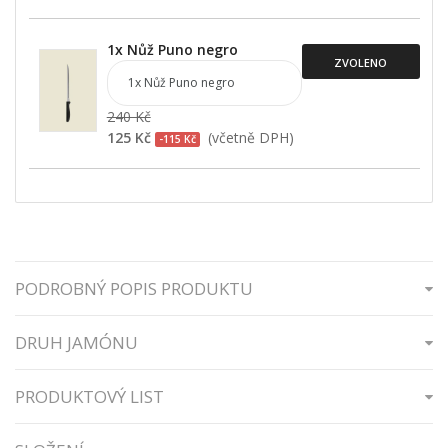
1x Nůž Puno negro
ZVOLENO
240 Kč
125 Kč
(včetně DPH)
-115 Kč
PODROBNÝ POPIS PRODUKTU
DRUH JAMÓNU
PRODUKTOVÝ LIST