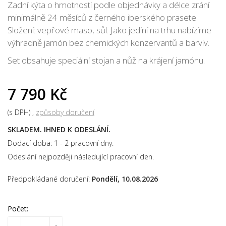
Zadní kýta o hmotnosti podle objednávky a délce zrání
minimálně 24 měsíců z černého iberského prasete.
Složení: vepřové maso, sůl. Jako jediní na trhu nabízíme
výhradně jamón bez chemických konzervantů a barviv.
Set obsahuje speciální stojan a nůž na krájení jamónu.
7 790 Kč
(s DPH)
způsoby doručení
SKLADEM. IHNED K ODESLÁNÍ.
Dodací doba: 1 - 2 pracovní dny.
Odeslání nejpozději následující pracovní den.
Předpokládané doručení:
Pondělí, 10.08.2026
Počet: