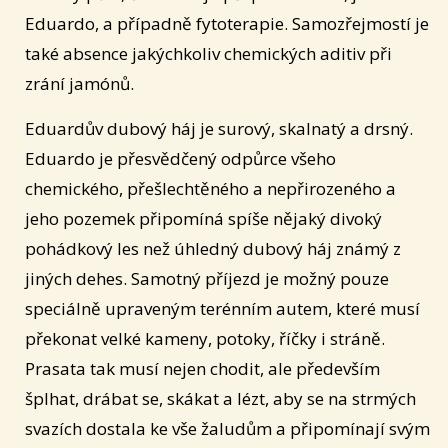
Eduardo, a případně fytoterapie. Samozřejmostí je
také absence jakýchkoliv chemických aditiv při
zrání jamónů.
Eduardův dubový háj je surový, skalnatý a drsný.
Eduardo je přesvědčený odpůrce všeho
chemického, přešlechtěného a nepřirozeného a
jeho pozemek připomíná spíše nějaký divoký
pohádkový les než úhledný dubový háj známý z
jiných dehes. Samotný příjezd je možný pouze
speciálně upraveným terénním autem, které musí
překonat velké kameny, potoky, říčky i stráně.
Prasata tak musí nejen chodit, ale především
šplhat, drábat se, skákat a lézt, aby se na strmých
svazích dostala ke vše žaludům a připomínají svým