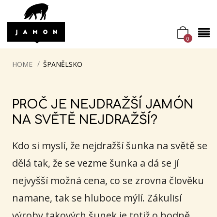
0
HOME
ŠPANĚLSKO
PROČ JE NEJDRAŽŠÍ JAMÓN
NA SVĚTĚ NEJDRAŽŠÍ?
Kdo si myslí, že nejdražší šunka na světě se
dělá tak, že se vezme šunka a dá se jí
nejvyšší možná cena, co se zrovna člověku
namane, tak se hluboce mýlí. Zákulisí
výroby takových šunek je totiž o hodně