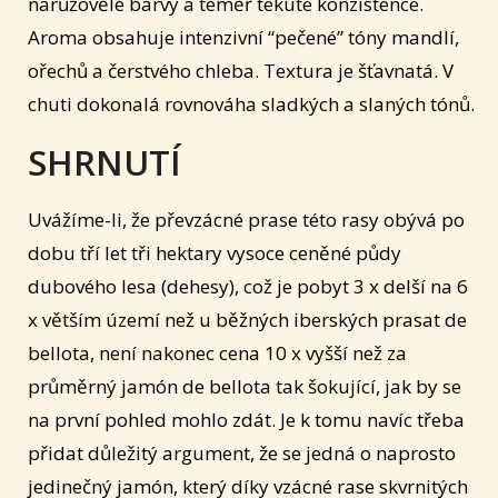
narůžovělé barvy a téměř tekuté konzistence.
Aroma obsahuje intenzivní “pečené” tóny mandlí,
ořechů a čerstvého chleba. Textura je šťavnatá. V
chuti dokonalá rovnováha sladkých a slaných tónů.
SHRNUTÍ
Uvážíme-li, že převzácné prase této rasy obývá po
dobu tří let tři hektary vysoce ceněné půdy
dubového lesa (dehesy), což je pobyt 3 x delší na 6
x větším území než u běžných iberských prasat de
bellota, není nakonec cena 10 x vyšší než za
průměrný jamón de bellota tak šokující, jak by se
na první pohled mohlo zdát. Je k tomu navíc třeba
přidat důležitý argument, že se jedná o naprosto
jedinečný jamón, který díky vzácné rase skvrnitých