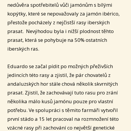
nedůvěra spotřebitelů vůči jamónům s bílými
kopýtky, které se nepovažovaly za jamón ibérico,
přestože pocházely z nejčistší rasy iberských
prasat. Nevýhodou byla i nižší plodnost těhto
prasat, která se pohybuje na 50% ostatních
iberských ras.
Eduardo se začal pídit po možných přeživších
jedincích této rasy a zjistil, že pár chovatelů z
andaluzských hor stále chová několik skvrnitých
prasat. Zjistil, že zachovávají tuto rasu pro zrání
několika málo kusů jamónu pouze pro vlastní
potřebu. Ve spolupráci s těmito farmáři vytvořil
první stádo a 15 let pracoval na rozmnožení této
vzácné rasy při zachování co největší genetické