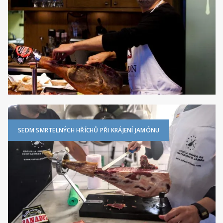
SEDM SMRTELNÝCH HŘÍCHŮ PŘI KRÁJENÍ JAMÓNU