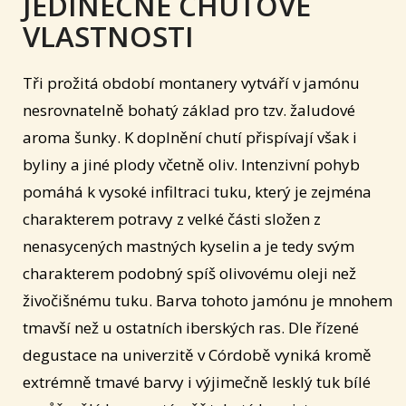
JEDINEČNÉ CHUŤOVÉ
VLASTNOSTI
Tři prožitá období montanery vytváří v jamónu
nesrovnatelně bohatý základ pro tzv. žaludové
aroma šunky. K doplnění chutí přispívají však i
byliny a jiné plody včetně oliv. Intenzivní pohyb
pomáhá k vysoké infiltraci tuku, který je zejména
charakterem potravy z velké části složen z
nenasycených mastných kyselin a je tedy svým
charakterem podobný spíš olivovému oleji než
živočišnému tuku. Barva tohoto jamónu je mnohem
tmavší než u ostatních iberských ras. Dle řízené
degustace na univerzitě v Córdobě vyniká kromě
extrémně tmavé barvy i výjimečně lesklý tuk bílé