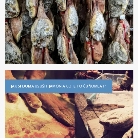
JAK SI DOMA USUŠIT JAMÓN A CO JE TO ČUŇOMLAT?