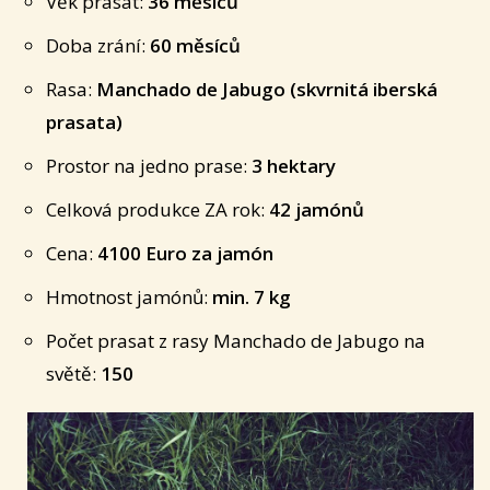
Věk prasat:
36 měsíců
Doba zrání:
60 měsíců
Rasa:
Manchado de Jabugo (skvrnitá iberská
prasata)
Prostor na jedno prase:
3 hektary
Celková produkce ZA rok:
42 jamónů
Cena:
4100 Euro za jamón
Hmotnost jamónů:
min. 7 kg
Počet prasat z rasy Manchado de Jabugo na
světě:
150