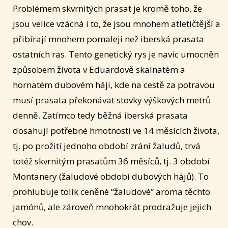
Problémem skvrnitých prasat je kromě toho, že
jsou velice vzácná i to, že jsou mnohem atletičtější a
přibírají mnohem pomaleji než iberská prasata
ostatních ras. Tento genetický rys je navíc umocněn
způsobem života v Eduardově skalnatém a
hornatém dubovém háji, kde na cestě za potravou
musí prasata překonávat stovky výškových metrů
denně. Zatímco tedy běžná iberská prasata
dosahují potřebné hmotnosti ve 14 měsících života,
tj. po prožití jednoho období zrání žaludů, trvá
totéž skvrnitým prasatům 36 měsíců, tj. 3 období
Montanery (žaludové období dubových hájů). To
prohlubuje tolik ceněné “žaludové” aroma těchto
jamónů, ale zároveň mnohokrát prodražuje jejich
chov.