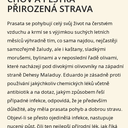
PŘIROZENÁ STRAVA
Prasata se pohybují celý svůj život na čerstvém
vzduchu a krmí se s výjimkou suchých letních
měsíců výhradně tím, co sama najdou, nejčastěji
samozřejmě žaludy, ale i kaštany, sladkými
morušemi, bylinami a v neposlední řadě olivami,
které nacházejí pod divokými olivovníky na západní
straně Dehesy Maladuy. Eduardo je zásadně proti
používání jakýchkoliv chemických léků včetně
antibiotik a na dotaz, jakým způsobem řeší
případné infekce, odpovídá, že je především
důležité, aby měla prasata pohyb a dobrou stravu.
Objeví-li se přesto ojedinělá infekce, nastupuje
nucený půst, čili ten nejlepší přírodní lék, jak říká