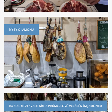
MÝTY O JAMÓNU
ROZDÍL MEZI KVALITNÍM A PRŮMYSLOVĚ VYRÁBĚNÝM JAMÓNEM