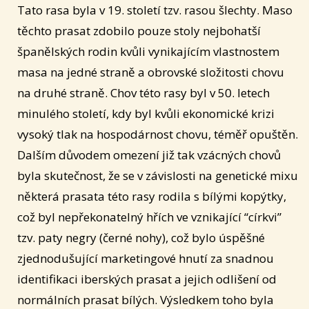
Tato rasa byla v 19. století tzv. rasou šlechty. Maso
těchto prasat zdobilo pouze stoly nejbohatší
španělských rodin kvůli vynikajícím vlastnostem
masa na jedné straně a obrovské složitosti chovu
na druhé straně. Chov této rasy byl v 50. letech
minulého století, kdy byl kvůli ekonomické krizi
vysoký tlak na hospodárnost chovu, téměř opuštěn.
Dalším důvodem omezení již tak vzácných chovů
byla skutečnost, že se v závislosti na genetické mixu
některá prasata této rasy rodila s bílými kopýtky,
což byl nepřekonatelný hřích ve vznikající “církvi”
tzv. paty negry (černé nohy), což bylo úspěšné
zjednodušující marketingové hnutí za snadnou
identifikaci iberských prasat a jejich odlišení od
normálních prasat bílých. Výsledkem toho byla