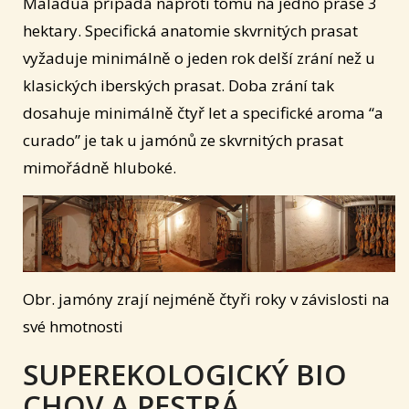
Maladua připadá naproti tomu na jedno prase 3
hektary. Specifická anatomie skvrnitých prasat
vyžaduje minimálně o jeden rok delší zrání než u
klasických iberských prasat. Doba zrání tak
dosahuje minimálně čtyř let a specifické aroma “a
curado” je tak u jamónů ze skvrnitých prasat
mimořádně hluboké.
Obr. jamóny zrají nejméně čtyři roky v závislosti na
své hmotnosti
SUPEREKOLOGICKÝ BIO
CHOV A PESTRÁ