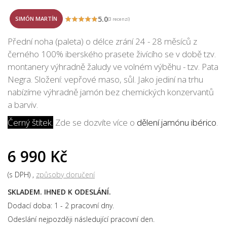
5.0
SIMÓN MARTÍN
(3 recenzí)
Přední noha (paleta) o délce zrání 24 - 28 měsíců z
černého 100% iberského prasete živícího se v době tzv.
montanery výhradně žaludy ve volném výběhu - tzv. Pata
Negra. Složení: vepřové maso, sůl. Jako jediní na trhu
nabízíme výhradně jamón bez chemických konzervantů
a barviv.
Černý štítek.
Zde se dozvíte více o
dělení jamónu ibérico
.
6 990 Kč
(s DPH)
způsoby doručení
SKLADEM. IHNED K ODESLÁNÍ.
Dodací doba: 1 - 2 pracovní dny.
Odeslání nejpozději následující pracovní den.