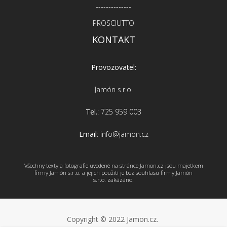
--------------
PROSCIUTTO
KONTAKT
Provozovatel:
Jamón s.r.o.
Tel.
: 725 959 003
Email
: info@jamon.cz
Všechny texty a fotografie uvedené na stránce Jamon.cz jsou majetkem
firmy Jamón s.r.o. a jejich použití je bez souhlasu firmy Jamón
s.r.o. zakázáno.
Copyright © 2022 Jamon.cz.