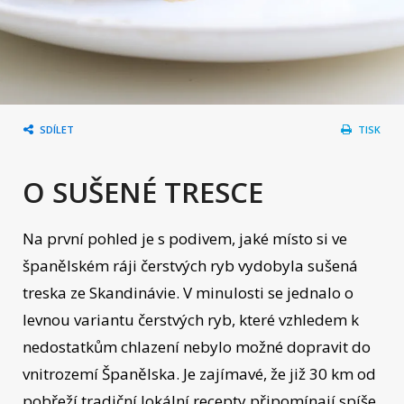
SDÍLET
TISK
O SUŠENÉ TRESCE
Na první pohled je s podivem, jaké místo si ve
španělském ráji čerstvých ryb vydobyla sušená
treska ze Skandinávie. V minulosti se jednalo o
levnou variantu čerstvých ryb, které vzhledem k
nedostatkům chlazení nebylo možné dopravit do
vnitrozemí Španělska. Je zajímavé, že již 30 km od
pobřeží tradiční lokální recepty připomínají spíše