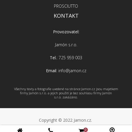
PROSCIUTTO
KONTAKT
Provozovatel:
Jamón s.r.o.
Tel.
: 725 959 003
Email
: info@jamon.cz
Všechny texty a fotografie uvedené na stránce Jamon.cz jsou majetkem
firmy Jamón s.r.o. a jejich použití je bez souhlasu firmy Jamón
s.r.o. zakázáno.
Copyright © 2022 Jamon.cz.
0