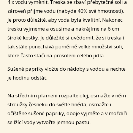
4 x vodu vyměnit. Treska se zbaví přebytečné soli a
zároveň přijme vodu (nabyde 40% své hmotnosti).
Je proto důležité, aby voda byla kvalitní. Nakonec
tresku vyjmeme a osušíme a nakrájíme na 6 cm
široké kostky. Je důležité si uvědomit, že si treska i
tak stále ponechává poměrně velké množství soli,
které často stačí na prosolení celého jídla.
Sušené papriky vložte do nádoby s vodou a nechte
je hodinu odstát.
Na středním plameni rozpalte olej, osmažte v něm
stroužky česneku do světle hněda, osmažte i
očištěné sušené papriky, oboje vyjměte a v moždíři
se lžící vody vytvořte jemnou pastu.