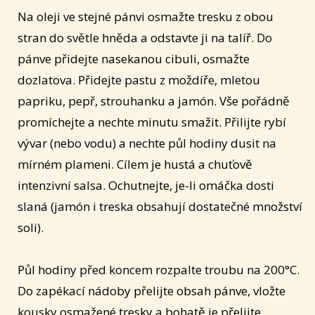
Na oleji ve stejné pánvi osmažte tresku z obou
stran do světle hněda a odstavte ji na talíř. Do
pánve přidejte nasekanou cibuli, osmažte
dozlatova. Přidejte pastu z moždíře, mletou
papriku, pepř, strouhanku a jamón. Vše pořádně
promíchejte a nechte minutu smažit. Přilijte rybí
vývar (nebo vodu) a nechte půl hodiny dusit na
mírném plameni. Cílem je hustá a chuťově
intenzivní salsa. Ochutnejte, je-li omáčka dosti
slaná (jamón i treska obsahují dostatečné množství
soli).
Půl hodiny před koncem rozpalte troubu na 200°C.
Do zapékací nádoby přelijte obsah pánve, vložte
kousky osmažené tresky a bohatě je přelijte