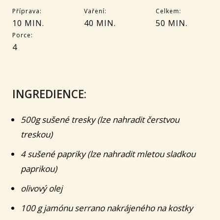
Příprava:
Vaření:
Celkem:
10 MIN.
40 MIN.
50 MIN.
Porce:
4
INGREDIENCE:
500g sušené tresky (lze nahradit čerstvou
treskou)
4 sušené papriky (lze nahradit mletou sladkou
paprikou)
olivový olej
100 g jamónu serrano nakrájeného na kostky