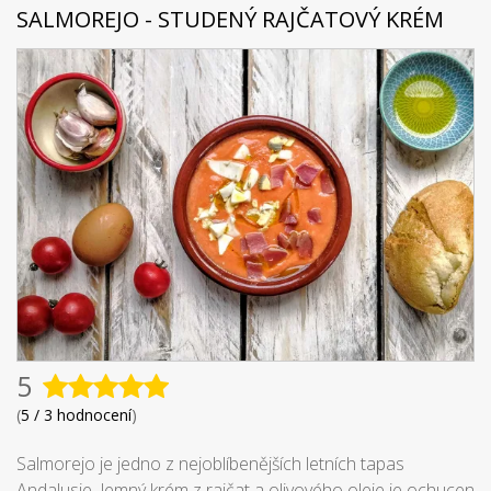
SALMOREJO - STUDENÝ RAJČATOVÝ KRÉM
5
(
5 / 3 hodnocení
)
Salmorejo je jedno z nejoblíbenějších letních tapas
Andalusie. Jemný krém z rajčat a olivového oleje je ochucen