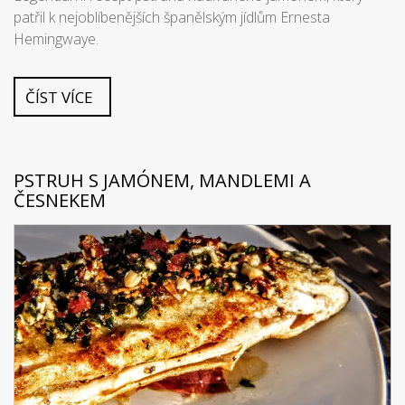
patřil k nejoblíbenějších španělským jídlům Ernesta
Hemingwaye.
ČÍST VÍCE
PSTRUH S JAMÓNEM, MANDLEMI A
ČESNEKEM