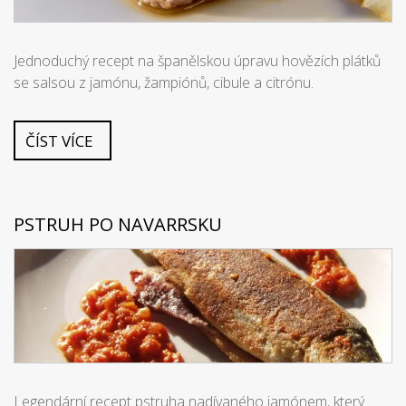
Jednoduchý recept na španělskou úpravu hovězích plátků
se salsou z jamónu, žampiónů, cibule a citrónu.
ČÍST VÍCE
PSTRUH PO NAVARRSKU
Legendární recept pstruha nadívaného jamónem, který