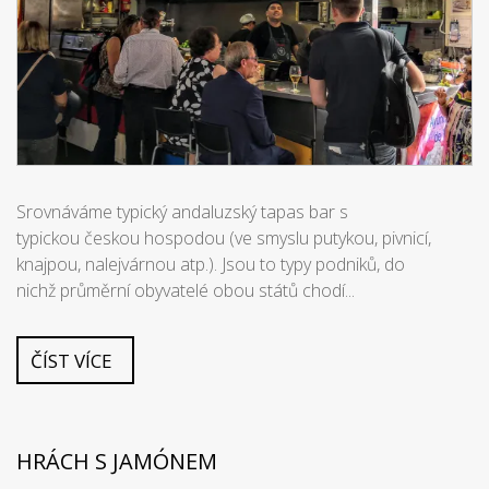
Srovnáváme typický andaluzský tapas bar s
typickou českou hospodou (ve smyslu putykou, pivnicí,
knajpou, nalejvárnou atp.). Jsou to typy podniků, do
nichž průměrní obyvatelé obou států chodí...
ČÍST VÍCE
HRÁCH S JAMÓNEM