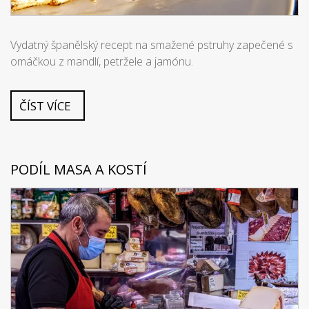
Vydatný španělský recept na smažené pstruhy zapečené s
omáčkou z mandlí, petržele a jamónu.
ČÍST VÍCE
PODÍL MASA A KOSTÍ