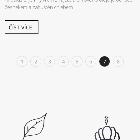
česnekem a zahuštěn chlebem.
ČÍST VÍCE
1
2
3
4
5
6
7
8