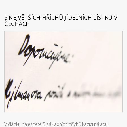
5 NEJVĚTŠÍCH HŘÍCHŮ JÍDELNÍCH LÍSTKŮ V
ČECHÁCH
V článku naleznete 5 základních hříchů kazící náladu