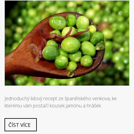
Jednoduchý lidový recept ze španělského venkova, ke
kterému vám postačí kousek jamónu a hrášek.
ČÍST VÍCE