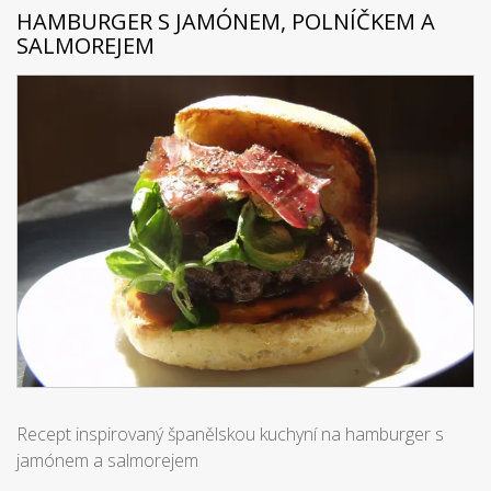
HAMBURGER S JAMÓNEM, POLNÍČKEM A
SALMOREJEM
Recept inspirovaný španělskou kuchyní na hamburger s
jamónem a salmorejem